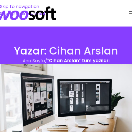
Skip to navigation
Skip to main content
Yazar:
Cihan Arslan
Ana Sayfa
/
"Cihan Arslan" tüm yazıları